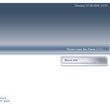
Пятница, 07.08.2026, 22:57
Приветствую Вас
Гость
|
RSS
Block title
ачать
ент файл