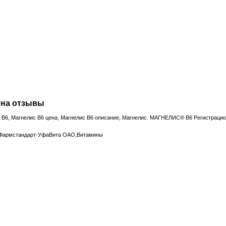
ена отзывы
с В6, Магнелис В6 цена, Магнелис В6 описание, Магнелис. МАГНЕЛИС® В6 Регистрацио
,Фармстандарт-УфаВита ОАО,Витамины