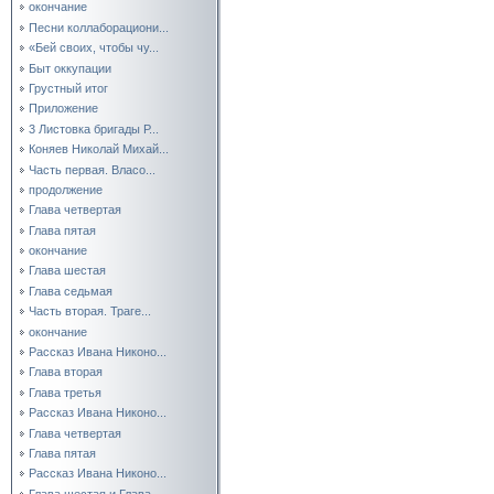
окончание
Песни коллаборациони...
«Бей своих, чтобы чу...
Быт оккупации
Грустный итог
Приложение
3 Листовка бригады Р...
Коняев Николай Михай...
Часть первая. Власо...
продолжение
Глава четвертая
Глава пятая
окончание
Глава шестая
Глава седьмая
Часть вторая. Траге...
окончание
Рассказ Ивана Никоно...
Глава вторая
Глава третья
Рассказ Ивана Никоно...
Глава четвертая
Глава пятая
Рассказ Ивана Никоно...
Глава шестая и Глава...