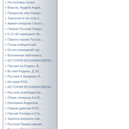
Республика Зуева
Власов, Андрей Андре...
Предатель или порядо...
Закончится ли спор о...
Армия генерала Смысл...
Первая Русская Нацио...
К 12-ой годовщине Ли...
Памяти героев Русско...
Позор победителей
Из воспоминаний сор ...
Вспоминая лейтенанта...
ИСТОРИЯ ВОЗНИКНОВЕНИ...
Письмо на Родину. Ф....
Во имя Родины. Д. Ко...
Русские в бандерах И...
История РОА
ИСТОРИЯ ВОЗНИКНОВЕНИ...
Русское освободитель...
Облик генерала А.А.В...
Екатерина Андреева. ...
Первая дивизия РОА. ...
Против Гитлера и Ста...
Записки военного свя...
Русская Православная...