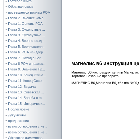
Гостевая книга
Обратная связь
посвещается воинам РОА
Глава 2. Высшее кома...
Глава 1. Основы РОА
Глава 3. Сухопутные ...
Глава 3. Сухопутные ...
Глава 4. Военно-возд...
Глава 5. Военнопленн...
Глава 6. РОА на Одер...
Глава 7. Поход в Бог...
магнелис в6 инструкция ц
Глава 8 РОА и пражск...
Глава 9. Значение Пр...
Магнелис В6 инструкция, купить Магнели
Глава 10. Конец Южно...
Торговое название препарата.
Глава 11. Конец Севе...
МАГНЕЛИС В6,Магнелис В6, тбл п/о №90
Глава 12. Выдача.
Глава 13. Советская ...
Глава 14. Борьба с ф...
Глава 15. Историческ...
Послесловие
Документы
продолжение
взаимоотношения с не...
взаимоотношения с не...
Ло́котское самоуправ...