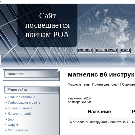
:
Сайт
посвещается
воинам РОА
главная
регистрация
вход
магнелис в6 инстру
Block title
Похожие темы: Привет девчонки!!! Скажите
Меню сайта
Главная страница
загружен: 2015
размер: N/A KB
Информация о сайте
Каталог файлов
Название
Р
Каталог статей
Блог
магнелис в6 инструкция цена отзывы
N
Форум
Фотоальбомы