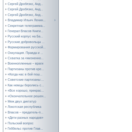
Сергей Дробязко, Анд...
Сергей Дробязко, Анд...
Сергей Дробязко, Анд...
Владимир Ильич Ленин...
Секретная телеграмма...
Генерал Власов Книги...
Русский корпус на Ба...
Русские добровольцы ...
Формирования русской...
Оккупация. Правда и ...
Схватка за «жизненно...
Военнопленные – враги
Партизаны против кре...
«Когда нас в бой пош...
Советские партизаны:...
Как немцы боролись с...
«Все хорошо, прекрас...
«Окончательное решен...
Меж двух диктатур
Локотская республика
Власов – предатель-п...
«Дети разных народов»
Польский вопрос
Геббельс против Глав...