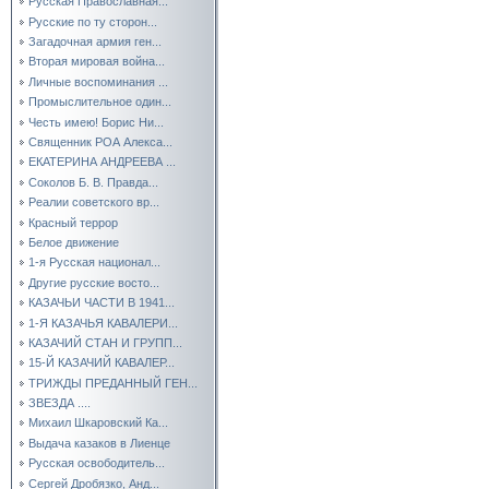
Русская Православная...
Русские по ту сторон...
Загадочная армия ген...
Вторая мировая война...
Личные воспоминания ...
Промыслительное один...
Честь имею! Борис Ни...
Священник РОА Алекса...
ЕКАТЕРИНА АНДРЕЕВА ...
Соколов Б. В. Правда...
Реалии советского вр...
Красный террор
Белое движение
1-я Русская национал...
Другие русские восто...
КАЗАЧЬИ ЧАСТИ В 1941...
1-Я КАЗАЧЬЯ КАВАЛЕРИ...
КАЗАЧИЙ СТАН И ГРУПП...
15-Й КАЗАЧИЙ КАВАЛЕР...
ТРИЖДЫ ПРЕДАННЫЙ ГЕН...
ЗВЕЗДА ....
Михаил Шкаровский Ка...
Выдача казаков в Лиенце
Русская освободитель...
Сергей Дробязко, Анд...