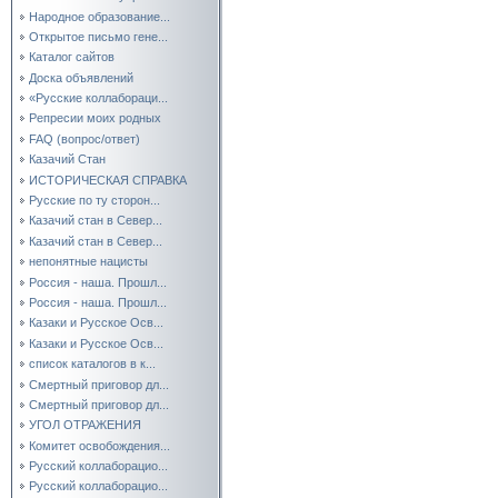
Народное образование...
Открытое письмо гене...
Каталог сайтов
Доска объявлений
«Русские коллабораци...
Репресии моих родных
FAQ (вопрос/ответ)
Казачий Стан
ИСТОРИЧЕСКАЯ СПРАВКА
Русские по ту сторон...
Казачий стан в Север...
Казачий стан в Север...
непонятные нацисты
Россия - наша. Прошл...
Россия - наша. Прошл...
Казаки и Русское Осв...
Казаки и Русское Осв...
список каталогов в к...
Смертный приговор дл...
Смертный приговор дл...
УГОЛ ОТРАЖЕНИЯ
Комитет освобождения...
Русский коллаборацио...
Русский коллаборацио...