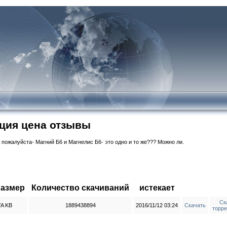
кция цена отзывы
 пожалуйста- Магний Б6 и Магнелис Б6- это одно и то же??? Можно ли.
азмер
Количество скачиваний
истекает
Ск
/A KB
1889438894
2016/11/12 03:24
Скачать
торр