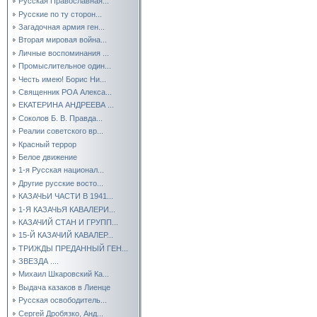
Русская Православная...
Русские по ту сторон...
Загадочная армия ген...
Вторая мировая война...
Личные воспоминания ...
Промыслительное один...
Честь имею! Борис Ни...
Священник РОА Алекса...
ЕКАТЕРИНА АНДРЕЕВА ...
Соколов Б. В. Правда...
Реалии советского вр...
Красный террор
Белое движение
1-я Русская национал...
Другие русские восто...
КАЗАЧЬИ ЧАСТИ В 1941...
1-Я КАЗАЧЬЯ КАВАЛЕРИ...
КАЗАЧИЙ СТАН И ГРУПП...
15-Й КАЗАЧИЙ КАВАЛЕР...
ТРИЖДЫ ПРЕДАННЫЙ ГЕН...
ЗВЕЗДА ....
Михаил Шкаровский Ка...
Выдача казаков в Лиенце
Русская освободитель...
Сергей Дробязко, Анд...