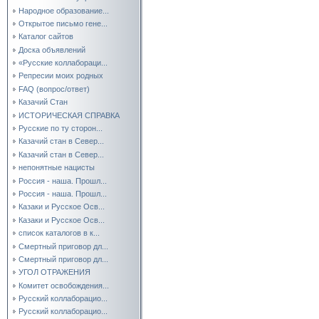
Народное образование...
Открытое письмо гене...
Каталог сайтов
Доска объявлений
«Русские коллабораци...
Репресии моих родных
FAQ (вопрос/ответ)
Казачий Стан
ИСТОРИЧЕСКАЯ СПРАВКА
Русские по ту сторон...
Казачий стан в Север...
Казачий стан в Север...
непонятные нацисты
Россия - наша. Прошл...
Россия - наша. Прошл...
Казаки и Русское Осв...
Казаки и Русское Осв...
список каталогов в к...
Смертный приговор дл...
Смертный приговор дл...
УГОЛ ОТРАЖЕНИЯ
Комитет освобождения...
Русский коллаборацио...
Русский коллаборацио...