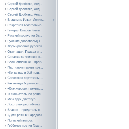
Сергей Дробязко, Анд...
Сергей Дробязко, Анд...
Сергей Дробязко, Анд...
Владимир Ильич Ленин...
Секретная телеграмма...
Генерал Власов Книги...
Русский корпус на Ба...
Русские добровольцы ...
Формирования русской...
Оккупация. Правда и ...
Схватка за «жизненно...
Военнопленные – враги
Партизаны против кре...
«Когда нас в бой пош...
Советские партизаны:...
Как немцы боролись с...
«Все хорошо, прекрас...
«Окончательное решен...
Меж двух диктатур
Локотская республика
Власов – предатель-п...
«Дети разных народов»
Польский вопрос
Геббельс против Глав...