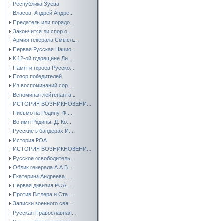
Республика Зуева
Власов, Андрей Андре...
Предатель или порядо...
Закончится ли спор о...
Армия генерала Смысл...
Первая Русская Нацио...
К 12-ой годовщине Ли...
Памяти героев Русско...
Позор победителей
Из воспоминаний сор ...
Вспоминая лейтенанта...
ИСТОРИЯ ВОЗНИКНОВЕНИ...
Письмо на Родину. Ф....
Во имя Родины. Д. Ко...
Русские в бандерах И...
История РОА
ИСТОРИЯ ВОЗНИКНОВЕНИ...
Русское освободитель...
Облик генерала А.А.В...
Екатерина Андреева. ...
Первая дивизия РОА. ...
Против Гитлера и Ста...
Записки военного свя...
Русская Православная...