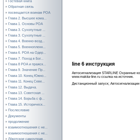
Гостевая книга
Обратная связь
посвещается воинам РОА
Глава 2. Высшее кома...
Глава 1. Основы РОА
Глава 3. Сухопутные ...
Глава 3. Сухопутные ...
Глава 4. Военно-возд...
Глава 5. Военнопленн...
Глава 6. РОА на Одер...
Глава 7. Поход в Бог...
line 6 инструкция
Глава 8 РОА и пражск...
Глава 9. Значение Пр...
Автосигнализация STARLINE Охранные комп
Глава 10. Конец Южно...
www.makita-line.ru ссылка на источник.
Глава 11. Конец Севе...
Дистанционный запуск; Автосигнализации
Глава 12. Выдача.
Глава 13. Советская ...
Глава 14. Борьба с ф...
Глава 15. Историческ...
Послесловие
Документы
продолжение
взаимоотношения с не...
взаимоотношения с не...
Ло́котское самоуправ...