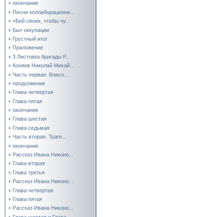
окончание
Песни коллаборациони...
«Бей своих, чтобы чу...
Быт оккупации
Грустный итог
Приложение
3 Листовка бригады Р...
Коняев Николай Михай...
Часть первая. Власо...
продолжение
Глава четвертая
Глава пятая
окончание
Глава шестая
Глава седьмая
Часть вторая. Траге...
окончание
Рассказ Ивана Никоно...
Глава вторая
Глава третья
Рассказ Ивана Никоно...
Глава четвертая
Глава пятая
Рассказ Ивана Никоно...
Глава шестая и Глава...