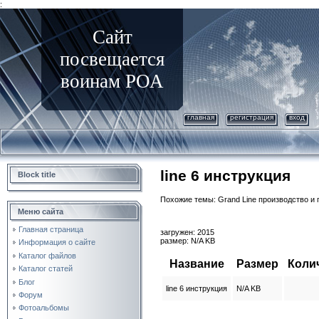
:
Сайт
посвещается
воинам РОА
главная
регистрация
вход
line 6 инструкция
Block title
Похожие темы: Grand Line производство и
Меню сайта
Главная страница
загружен: 2015
размер: N/A KB
Информация о сайте
Каталог файлов
Название
Размер
Коли
Каталог статей
Блог
line 6 инструкция
N/A KB
Форум
Фотоальбомы