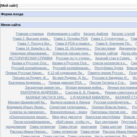
:
[
Мой сайт
]
Форма входа
Меню сайта
Главная страница
Информация о сайте
Каталог файлов
Каталог статей
Глава 2. Высшее кома...
Глава 1. Основы РОА
Глава 3. Сухопутные ...
Гла
Глава 7. Поход в Бог...
Глава 8 РОА и пражск...
Глава 9. Значение Пр...
Глава 14. Борьба с ф...
Глава 15. Историческ...
Послесловие
Документы
Народное образование...
Открытое письмо гене...
Каталог сайтов
Доска об
ИСТОРИЧЕСКАЯ СПРАВКА
Русские по ту сторон...
Казачий стан в Север...
К
Казаки и Русское Осв...
Казаки и Русское Осв...
список каталогов в к...
Сме
Русский коллаборацио...
Русский коллаборацио...
Республика Зуева
Власов
Первая Русская Нацио...
К 12-ой годовщине Ли...
Памяти героев Русско...
Позо
Письмо на Родину. Ф....
Во имя Родины. Д. Ко...
Русские в бандерах И...
Ис
Екатерина Андреева. ...
Первая дивизия РОА. ...
Против Гитлера и Ста...
Запи
Загадочная армия ген...
Вторая мировая война...
Личные воспоминан
ЕКАТЕРИНА АНДРЕЕВА ...
Соколов Б. В. Правда...
Реалии советского вр
КАЗАЧЬИ ЧАСТИ В 1941...
1-Я КАЗАЧЬЯ КАВАЛЕРИ...
КАЗАЧИЙ СТА
Михаил Шкаровский Ка...
Выдача казаков в Лиенце
Русская освободитель...
С
Владимир Ильич Ленин...
Секретная телеграмма...
Генерал Власов Книги...
Рус
Схватка за «жизненно...
Военнопленные – враги
Партизаны против кре...
«Ко
«Окончательное решен...
Меж двух диктатур
Локотская республика
Власов –
Песни коллаборациони...
«Бей своих, чтобы чу...
Быт оккупации
Грустный 
продолжение
Глава четвертая
Глава пятая
окончание
Глава шестая
Глава 
Рассказ Ивана Никоно...
Глава четвертая
Глава пятая
Рассказ Ивана Никоно
Глава пятая
Глава шестая
Глава седьмая
Часть четвертая. Вл...
Гл