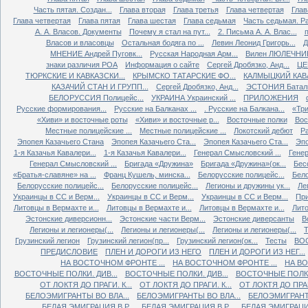
Часть пятая. Создан...
Глава вторая
Глава третья
Глава четвертая
Глав
Глава четвертая
Глава пятая
Глава шестая
Глава седьмая
Часть седьмая. Ра
А. А. Власов. Документы
Почему я стал на пут...
2. Письма А. А. Влас...
Власов и власовцы
Остальная бодяга по ...
Левин Леонид Григорь...
Д
МНЕНИЕ Андрей Пуговк...
Русская Народная Арм...
Вилен ЛЮЛЕЧНИК 
знаки различия РОА
Информация о сайте
Сергей Дробязко, Анд...
ЦЕ
ТЮРКСКИЕ И КАВКАЗСКИ...
КРЫМСКО ТАТАРСКИЕ ФО...
КАЛМЫЦКИЙ КАВА
КАЗАЧИЙ СТАН И ГРУПП...
Сергей Дробязко, Анд...
ЭСТОНИЯ Баталь
БЕЛОРУССИЯ Полицейс...
УКРАИНА Украинский ...
ПРИЛОЖЕНИЯ
Русские формирования...
Русские на Балканах ...
. Русские на Балкана...
«Три
«Хиви» и восточные роты
«Хиви» и восточные р...
Восточные полки
Вос
Местные полицейские ...
Местные полицейские ...
Локотский дебют
Ра
Эпопея Казачьего Стана
Эпопея Казачьего Ста...
Эпопея Казачьего Ста...
Эпо
1-я Казачья Кавалери...
1-я Казачья Кавалери...
Генерал Смысловский ...
Генер
Генерал Смысловский ...
Бригада «Дружина»
Бригада «Дружина»(ок...
Бес
«Братья-славяне» на ...
Франц Кушель, минска...
Белорусские полицейс...
Бело
Белорусские полицейс...
Белорусские полицейс...
Легионы и дружины ук...
Ле
Украинцы в СС и Верм...
Украинцы в СС и Верм...
Украинцы в СС и Верм...
При
Литовцы в Вермахте и...
Литовцы в Вермахте и...
Литовцы в Вермахте и...
Лито
Эстонские диверсионн...
Эстонские части Верм...
Эстонские диверсанты
В
Легионы и легионеры(...
Легионы и легионеры(...
Легионы и легионеры(...
Т
Грузинский легион
Грузинский легион(пр...
Грузинский легион(ок...
Тесты
ВО
ПРЕДИСЛОВИЕ
ПЛЕН И ДОРОГИ ИЗ НЕГО
ПЛЕН И ДОРОГИ ИЗ НЕГ...
НА ВОСТОЧНОМ ФРОНТЕ ...
НА ВОСТОЧНОМ ФРОНТЕ ...
НА ВО
ВОСТОЧНЫЕ ПОЛКИ. ДИВ...
ВОСТОЧНЫЕ ПОЛКИ. ДИВ...
ВОСТОЧНЫЕ ПОЛКИ.
ОТ ЛОКТЯ ДО ПРАГИ. К...
ОТ ЛОКТЯ ДО ПРАГИ. К...
ОТ ЛОКТЯ ДО ПРАГИ
БЕЛОЭМИГРАНТЫ ВО ВЛА...
БЕЛОЭМИГРАНТЫ ВО ВЛА...
БЕЛОЭМИГРАНТЫ
БЕЛАЯ ЭМИГРАЦИЯ В Р...
БЕЛАЯ ЭМИГРАЦИЯ В Р...
БЕЛАЯ ЭМИГРАЦИЯ 