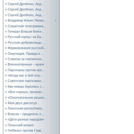
Сергей Дробязко, Анд...
Сергей Дробязко, Анд...
Сергей Дробязко, Анд...
Владимир Ильич Ленин...
Секретная телеграмма...
Генерал Власов Книги...
Русский корпус на Ба...
Русские добровольцы ...
Формирования русской...
Оккупация. Правда и ...
Схватка за «жизненно...
Военнопленные – враги
Партизаны против кре...
«Когда нас в бой пош...
Советские партизаны:...
Как немцы боролись с...
«Все хорошо, прекрас...
«Окончательное решен...
Меж двух диктатур
Локотская республика
Власов – предатель-п...
«Дети разных народов»
Польский вопрос
Геббельс против Глав...