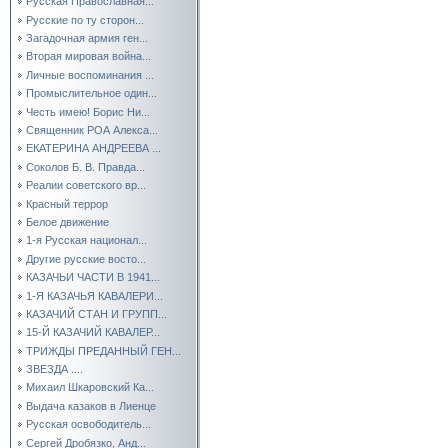
Русская Православная...
Русские по ту сторон...
Загадочная армия ген...
Вторая мировая война...
Личные воспоминания ...
Промыслительное один...
Честь имею! Борис Ни...
Священник РОА Алекса...
ЕКАТЕРИНА АНДРЕЕВА ...
Соколов Б. В. Правда...
Реалии советского вр...
Красный террор
Белое движение
1-я Русская национал...
Другие русские восто...
КАЗАЧЬИ ЧАСТИ В 1941...
1-Я КАЗАЧЬЯ КАВАЛЕРИ...
КАЗАЧИЙ СТАН И ГРУПП...
15-Й КАЗАЧИЙ КАВАЛЕР...
ТРИЖДЫ ПРЕДАННЫЙ ГЕН...
ЗВЕЗДА ....
Михаил Шкаровский Ка...
Выдача казаков в Лиенце
Русская освободитель...
Сергей Дробязко, Анд...