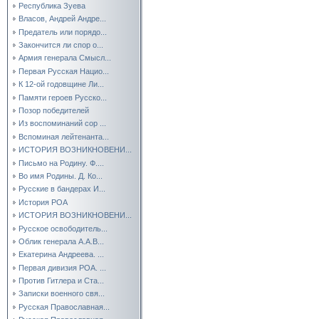
Республика Зуева
Власов, Андрей Андре...
Предатель или порядо...
Закончится ли спор о...
Армия генерала Смысл...
Первая Русская Нацио...
К 12-ой годовщине Ли...
Памяти героев Русско...
Позор победителей
Из воспоминаний сор ...
Вспоминая лейтенанта...
ИСТОРИЯ ВОЗНИКНОВЕНИ...
Письмо на Родину. Ф....
Во имя Родины. Д. Ко...
Русские в бандерах И...
История РОА
ИСТОРИЯ ВОЗНИКНОВЕНИ...
Русское освободитель...
Облик генерала А.А.В...
Екатерина Андреева. ...
Первая дивизия РОА. ...
Против Гитлера и Ста...
Записки военного свя...
Русская Православная...