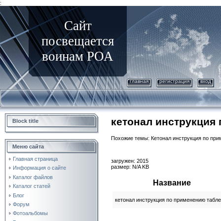
:
Сайт
посвещается
воинам РОА
главная
регистрация
вход
кетонал инструкция
Block title
Похожие темы: Кетонал инструкция по прим
Меню сайта
Главная страница
загружен: 2015
размер: N/A KB
Информация о сайте
Каталог файлов
Название
Каталог статей
Блог
кетонал инструкция по применению табле
Форум
Фотоальбомы