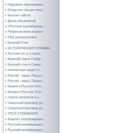
Народное образование...
Открытое письмо гене...
Каталог сайтов
Доска объявлений
«Русские коллабораци...
Репресии моих родных
FAQ (вопрос/ответ)
Казачий Стан
ИСТОРИЧЕСКАЯ СПРАВКА
Русские по ту сторон...
Казачий стан в Север...
Казачий стан в Север...
непонятные нацисты
Россия - наша. Прошл...
Россия - наша. Прошл...
Казаки и Русское Осв...
Казаки и Русское Осв...
список каталогов в к...
Смертный приговор дл...
Смертный приговор дл...
УГОЛ ОТРАЖЕНИЯ
Комитет освобождения...
Русский коллаборацио...
Русский коллаборацио...