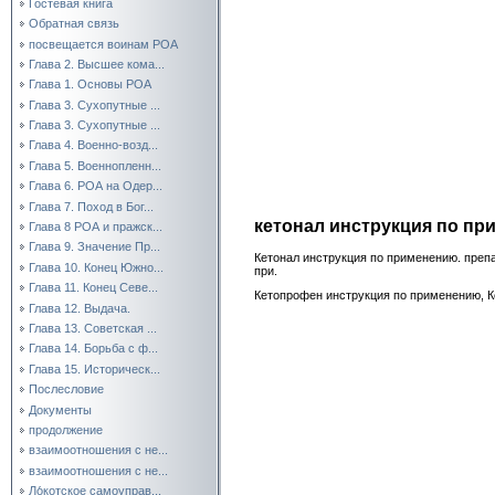
Гостевая книга
Обратная связь
посвещается воинам РОА
Глава 2. Высшее кома...
Глава 1. Основы РОА
Глава 3. Сухопутные ...
Глава 3. Сухопутные ...
Глава 4. Военно-возд...
Глава 5. Военнопленн...
Глава 6. РОА на Одер...
Глава 7. Поход в Бог...
кетонал инструкция по пр
Глава 8 РОА и пражск...
Глава 9. Значение Пр...
Кетонал инструкция по применению. пре
Глава 10. Конец Южно...
при.
Глава 11. Конец Севе...
Кетопрофен инструкция по применению, К
Глава 12. Выдача.
Глава 13. Советская ...
Глава 14. Борьба с ф...
Глава 15. Историческ...
Послесловие
Документы
продолжение
взаимоотношения с не...
взаимоотношения с не...
Ло́котское самоуправ...