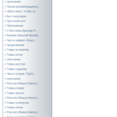
окончание
Песни коллаборациони...
«Бей своих, чтобы чу...
Быт оккупации
Грустный итог
Приложение
3 Листовка бригады Р...
Коняев Николай Михай...
Часть первая. Власо...
продолжение
Глава четвертая
Глава пятая
окончание
Глава шестая
Глава седьмая
Часть вторая. Траге...
окончание
Рассказ Ивана Никоно...
Глава вторая
Глава третья
Рассказ Ивана Никоно...
Глава четвертая
Глава пятая
Рассказ Ивана Никоно...
Глава шестая и Глава...