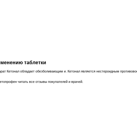
именению таблетки
парат Кетонал обладает обезболивающим и. Кетонал является нестероидным противо
етопрофен читать все отзывы покупателей и врачей.