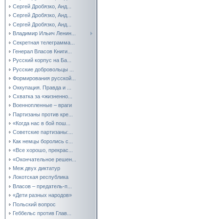
Сергей Дробязко, Анд...
Сергей Дробязко, Анд...
Сергей Дробязко, Анд...
Владимир Ильич Ленин...
Секретная телеграмма...
Генерал Власов Книги...
Русский корпус на Ба...
Русские добровольцы ...
Формирования русской...
Оккупация. Правда и ...
Схватка за «жизненно...
Военнопленные – враги
Партизаны против кре...
«Когда нас в бой пош...
Советские партизаны:...
Как немцы боролись с...
«Все хорошо, прекрас...
«Окончательное решен...
Меж двух диктатур
Локотская республика
Власов – предатель-п...
«Дети разных народов»
Польский вопрос
Геббельс против Глав...