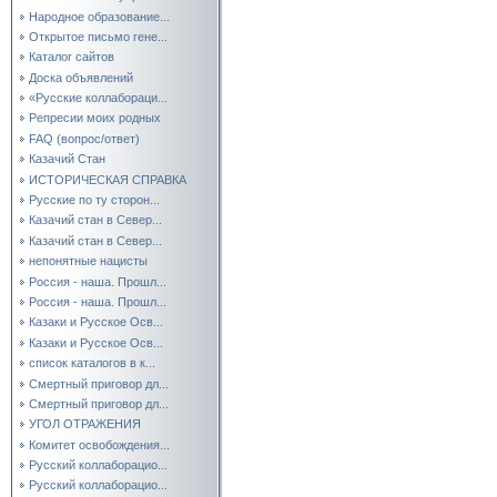
Народное образование...
Открытое письмо гене...
Каталог сайтов
Доска объявлений
«Русские коллабораци...
Репресии моих родных
FAQ (вопрос/ответ)
Казачий Стан
ИСТОРИЧЕСКАЯ СПРАВКА
Русские по ту сторон...
Казачий стан в Север...
Казачий стан в Север...
непонятные нацисты
Россия - наша. Прошл...
Россия - наша. Прошл...
Казаки и Русское Осв...
Казаки и Русское Осв...
список каталогов в к...
Смертный приговор дл...
Смертный приговор дл...
УГОЛ ОТРАЖЕНИЯ
Комитет освобождения...
Русский коллаборацио...
Русский коллаборацио...