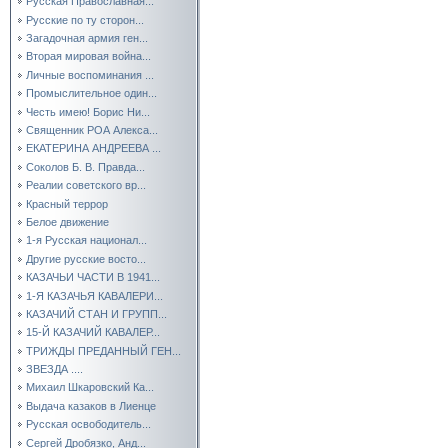
Русская Православная...
Русские по ту сторон...
Загадочная армия ген...
Вторая мировая война...
Личные воспоминания ...
Промыслительное один...
Честь имею! Борис Ни...
Священник РОА Алекса...
ЕКАТЕРИНА АНДРЕЕВА ...
Соколов Б. В. Правда...
Реалии советского вр...
Красный террор
Белое движение
1-я Русская национал...
Другие русские восто...
КАЗАЧЬИ ЧАСТИ В 1941...
1-Я КАЗАЧЬЯ КАВАЛЕРИ...
КАЗАЧИЙ СТАН И ГРУПП...
15-Й КАЗАЧИЙ КАВАЛЕР...
ТРИЖДЫ ПРЕДАННЫЙ ГЕН...
ЗВЕЗДА ....
Михаил Шкаровский Ка...
Выдача казаков в Лиенце
Русская освободитель...
Сергей Дробязко, Анд...