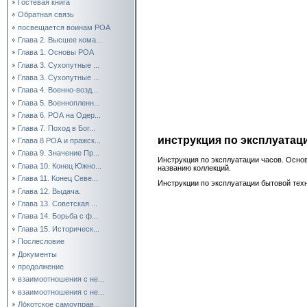
Гостевая книга
Обратная связь
посвещается воинам РОА
Глава 2. Высшее кома...
Глава 1. Основы РОА
Глава 3. Сухопутные ...
Глава 3. Сухопутные ...
Глава 4. Военно-возд...
Глава 5. Военнопленн...
Глава 6. РОА на Одер...
Глава 7. Поход в Бог...
инструкция по эксплуатац
Глава 8 РОА и пражск...
Глава 9. Значение Пр...
Инструкция по эксплуатации часов. Основ
Глава 10. Конец Южно...
названию коллекций.
Глава 11. Конец Севе...
Инструкции по эксплуатации бытовой техн
Глава 12. Выдача.
Глава 13. Советская ...
Глава 14. Борьба с ф...
Глава 15. Историческ...
Послесловие
Документы
продолжение
взаимоотношения с не...
взаимоотношения с не...
Ло́котское самоуправ...