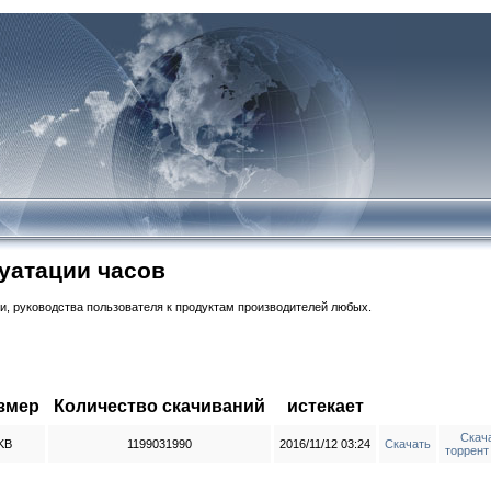
уатации часов
и, руководства пользователя к продуктам производителей любых.
змер
Количество скачиваний
истекает
Скач
KB
1199031990
2016/11/12 03:24
Скачать
торрент