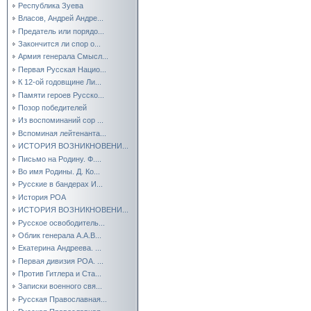
Республика Зуева
Власов, Андрей Андре...
Предатель или порядо...
Закончится ли спор о...
Армия генерала Смысл...
Первая Русская Нацио...
К 12-ой годовщине Ли...
Памяти героев Русско...
Позор победителей
Из воспоминаний сор ...
Вспоминая лейтенанта...
ИСТОРИЯ ВОЗНИКНОВЕНИ...
Письмо на Родину. Ф....
Во имя Родины. Д. Ко...
Русские в бандерах И...
История РОА
ИСТОРИЯ ВОЗНИКНОВЕНИ...
Русское освободитель...
Облик генерала А.А.В...
Екатерина Андреева. ...
Первая дивизия РОА. ...
Против Гитлера и Ста...
Записки военного свя...
Русская Православная...