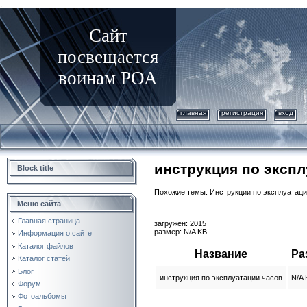
:
Сайт
посвещается
воинам РОА
главная
регистрация
вход
инструкция по экспл
Block title
Похожие темы: Инструкции по эксплуатаци
Меню сайта
Главная страница
загружен: 2015
размер: N/A KB
Информация о сайте
Каталог файлов
Название
Ра
Каталог статей
Блог
инструкция по эксплуатации часов
N/A 
Форум
Фотоальбомы