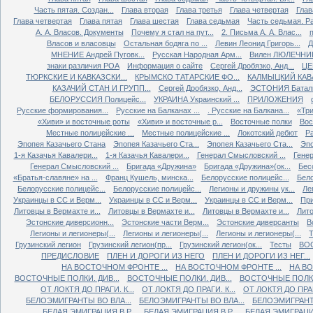
Часть пятая. Создан...
Глава вторая
Глава третья
Глава четвертая
Глав
Глава четвертая
Глава пятая
Глава шестая
Глава седьмая
Часть седьмая. Ра
А. А. Власов. Документы
Почему я стал на пут...
2. Письма А. А. Влас...
Власов и власовцы
Остальная бодяга по ...
Левин Леонид Григорь...
Д
МНЕНИЕ Андрей Пуговк...
Русская Народная Арм...
Вилен ЛЮЛЕЧНИК 
знаки различия РОА
Информация о сайте
Сергей Дробязко, Анд...
ЦЕ
ТЮРКСКИЕ И КАВКАЗСКИ...
КРЫМСКО ТАТАРСКИЕ ФО...
КАЛМЫЦКИЙ КАВА
КАЗАЧИЙ СТАН И ГРУПП...
Сергей Дробязко, Анд...
ЭСТОНИЯ Баталь
БЕЛОРУССИЯ Полицейс...
УКРАИНА Украинский ...
ПРИЛОЖЕНИЯ
Русские формирования...
Русские на Балканах ...
. Русские на Балкана...
«Три
«Хиви» и восточные роты
«Хиви» и восточные р...
Восточные полки
Вос
Местные полицейские ...
Местные полицейские ...
Локотский дебют
Ра
Эпопея Казачьего Стана
Эпопея Казачьего Ста...
Эпопея Казачьего Ста...
Эпо
1-я Казачья Кавалери...
1-я Казачья Кавалери...
Генерал Смысловский ...
Генер
Генерал Смысловский ...
Бригада «Дружина»
Бригада «Дружина»(ок...
Бес
«Братья-славяне» на ...
Франц Кушель, минска...
Белорусские полицейс...
Бело
Белорусские полицейс...
Белорусские полицейс...
Легионы и дружины ук...
Ле
Украинцы в СС и Верм...
Украинцы в СС и Верм...
Украинцы в СС и Верм...
При
Литовцы в Вермахте и...
Литовцы в Вермахте и...
Литовцы в Вермахте и...
Лито
Эстонские диверсионн...
Эстонские части Верм...
Эстонские диверсанты
В
Легионы и легионеры(...
Легионы и легионеры(...
Легионы и легионеры(...
Т
Грузинский легион
Грузинский легион(пр...
Грузинский легион(ок...
Тесты
ВО
ПРЕДИСЛОВИЕ
ПЛЕН И ДОРОГИ ИЗ НЕГО
ПЛЕН И ДОРОГИ ИЗ НЕГ...
НА ВОСТОЧНОМ ФРОНТЕ ...
НА ВОСТОЧНОМ ФРОНТЕ ...
НА ВО
ВОСТОЧНЫЕ ПОЛКИ. ДИВ...
ВОСТОЧНЫЕ ПОЛКИ. ДИВ...
ВОСТОЧНЫЕ ПОЛКИ.
ОТ ЛОКТЯ ДО ПРАГИ. К...
ОТ ЛОКТЯ ДО ПРАГИ. К...
ОТ ЛОКТЯ ДО ПРАГИ
БЕЛОЭМИГРАНТЫ ВО ВЛА...
БЕЛОЭМИГРАНТЫ ВО ВЛА...
БЕЛОЭМИГРАНТЫ
БЕЛАЯ ЭМИГРАЦИЯ В Р...
БЕЛАЯ ЭМИГРАЦИЯ В Р...
БЕЛАЯ ЭМИГРАЦИЯ 