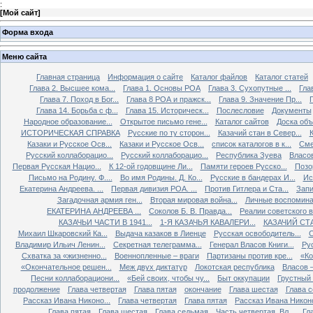
:
[
Мой сайт
]
Форма входа
Меню сайта
Главная страница
Информация о сайте
Каталог файлов
Каталог статей
Глава 2. Высшее кома...
Глава 1. Основы РОА
Глава 3. Сухопутные ...
Гла
Глава 7. Поход в Бог...
Глава 8 РОА и пражск...
Глава 9. Значение Пр...
Глава 14. Борьба с ф...
Глава 15. Историческ...
Послесловие
Документы
Народное образование...
Открытое письмо гене...
Каталог сайтов
Доска об
ИСТОРИЧЕСКАЯ СПРАВКА
Русские по ту сторон...
Казачий стан в Север...
К
Казаки и Русское Осв...
Казаки и Русское Осв...
список каталогов в к...
Сме
Русский коллаборацио...
Русский коллаборацио...
Республика Зуева
Власов
Первая Русская Нацио...
К 12-ой годовщине Ли...
Памяти героев Русско...
Позо
Письмо на Родину. Ф....
Во имя Родины. Д. Ко...
Русские в бандерах И...
Ис
Екатерина Андреева. ...
Первая дивизия РОА. ...
Против Гитлера и Ста...
Запи
Загадочная армия ген...
Вторая мировая война...
Личные воспоминан
ЕКАТЕРИНА АНДРЕЕВА ...
Соколов Б. В. Правда...
Реалии советского вр
КАЗАЧЬИ ЧАСТИ В 1941...
1-Я КАЗАЧЬЯ КАВАЛЕРИ...
КАЗАЧИЙ СТА
Михаил Шкаровский Ка...
Выдача казаков в Лиенце
Русская освободитель...
С
Владимир Ильич Ленин...
Секретная телеграмма...
Генерал Власов Книги...
Рус
Схватка за «жизненно...
Военнопленные – враги
Партизаны против кре...
«Ко
«Окончательное решен...
Меж двух диктатур
Локотская республика
Власов –
Песни коллаборациони...
«Бей своих, чтобы чу...
Быт оккупации
Грустный 
продолжение
Глава четвертая
Глава пятая
окончание
Глава шестая
Глава 
Рассказ Ивана Никоно...
Глава четвертая
Глава пятая
Рассказ Ивана Никоно
Глава пятая
Глава шестая
Глава седьмая
Часть четвертая. Вл...
Гл