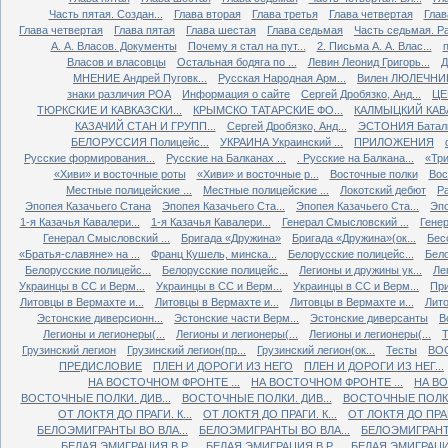
Часть пятая. Создан...
Глава вторая
Глава третья
Глава четвертая
Глав
Глава четвертая
Глава пятая
Глава шестая
Глава седьмая
Часть седьмая. Ра
А. А. Власов. Документы
Почему я стал на пут...
2. Письма А. А. Влас...
Власов и власовцы
Остальная бодяга по ...
Левин Леонид Григорь...
Д
МНЕНИЕ Андрей Пуговк...
Русская Народная Арм...
Вилен ЛЮЛЕЧНИК 
знаки различия РОА
Информация о сайте
Сергей Дробязко, Анд...
ЦЕ
ТЮРКСКИЕ И КАВКАЗСКИ...
КРЫМСКО ТАТАРСКИЕ ФО...
КАЛМЫЦКИЙ КАВА
КАЗАЧИЙ СТАН И ГРУПП...
Сергей Дробязко, Анд...
ЭСТОНИЯ Баталь
БЕЛОРУССИЯ Полицейс...
УКРАИНА Украинский ...
ПРИЛОЖЕНИЯ
Русские формирования...
Русские на Балканах ...
. Русские на Балкана...
«Три
«Хиви» и восточные роты
«Хиви» и восточные р...
Восточные полки
Вос
Местные полицейские ...
Местные полицейские ...
Локотский дебют
Ра
Эпопея Казачьего Стана
Эпопея Казачьего Ста...
Эпопея Казачьего Ста...
Эпо
1-я Казачья Кавалери...
1-я Казачья Кавалери...
Генерал Смысловский ...
Генер
Генерал Смысловский ...
Бригада «Дружина»
Бригада «Дружина»(ок...
Бес
«Братья-славяне» на ...
Франц Кушель, минска...
Белорусские полицейс...
Бело
Белорусские полицейс...
Белорусские полицейс...
Легионы и дружины ук...
Ле
Украинцы в СС и Верм...
Украинцы в СС и Верм...
Украинцы в СС и Верм...
При
Литовцы в Вермахте и...
Литовцы в Вермахте и...
Литовцы в Вермахте и...
Лито
Эстонские диверсионн...
Эстонские части Верм...
Эстонские диверсанты
В
Легионы и легионеры(...
Легионы и легионеры(...
Легионы и легионеры(...
Т
Грузинский легион
Грузинский легион(пр...
Грузинский легион(ок...
Тесты
ВО
ПРЕДИСЛОВИЕ
ПЛЕН И ДОРОГИ ИЗ НЕГО
ПЛЕН И ДОРОГИ ИЗ НЕГ...
НА ВОСТОЧНОМ ФРОНТЕ ...
НА ВОСТОЧНОМ ФРОНТЕ ...
НА ВО
ВОСТОЧНЫЕ ПОЛКИ. ДИВ...
ВОСТОЧНЫЕ ПОЛКИ. ДИВ...
ВОСТОЧНЫЕ ПОЛКИ.
ОТ ЛОКТЯ ДО ПРАГИ. К...
ОТ ЛОКТЯ ДО ПРАГИ. К...
ОТ ЛОКТЯ ДО ПРАГИ
БЕЛОЭМИГРАНТЫ ВО ВЛА...
БЕЛОЭМИГРАНТЫ ВО ВЛА...
БЕЛОЭМИГРАНТЫ
БЕЛАЯ ЭМИГРАЦИЯ В Р...
БЕЛАЯ ЭМИГРАЦИЯ В Р...
БЕЛАЯ ЭМИГРАЦИЯ 