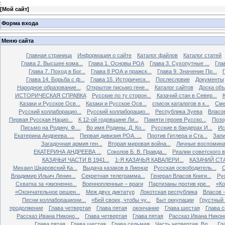
:
[
Мой сайт
]
Форма входа
Меню сайта
Главная страница
Информация о сайте
Каталог файлов
Каталог статей
Глава 2. Высшее кома...
Глава 1. Основы РОА
Глава 3. Сухопутные ...
Гла
Глава 7. Поход в Бог...
Глава 8 РОА и пражск...
Глава 9. Значение Пр...
Глава 14. Борьба с ф...
Глава 15. Историческ...
Послесловие
Документы
Народное образование...
Открытое письмо гене...
Каталог сайтов
Доска об
ИСТОРИЧЕСКАЯ СПРАВКА
Русские по ту сторон...
Казачий стан в Север...
К
Казаки и Русское Осв...
Казаки и Русское Осв...
список каталогов в к...
Сме
Русский коллаборацио...
Русский коллаборацио...
Республика Зуева
Власов
Первая Русская Нацио...
К 12-ой годовщине Ли...
Памяти героев Русско...
Позо
Письмо на Родину. Ф....
Во имя Родины. Д. Ко...
Русские в бандерах И...
Ис
Екатерина Андреева. ...
Первая дивизия РОА. ...
Против Гитлера и Ста...
Запи
Загадочная армия ген...
Вторая мировая война...
Личные воспоминан
ЕКАТЕРИНА АНДРЕЕВА ...
Соколов Б. В. Правда...
Реалии советского вр
КАЗАЧЬИ ЧАСТИ В 1941...
1-Я КАЗАЧЬЯ КАВАЛЕРИ...
КАЗАЧИЙ СТА
Михаил Шкаровский Ка...
Выдача казаков в Лиенце
Русская освободитель...
С
Владимир Ильич Ленин...
Секретная телеграмма...
Генерал Власов Книги...
Рус
Схватка за «жизненно...
Военнопленные – враги
Партизаны против кре...
«Ко
«Окончательное решен...
Меж двух диктатур
Локотская республика
Власов –
Песни коллаборациони...
«Бей своих, чтобы чу...
Быт оккупации
Грустный 
продолжение
Глава четвертая
Глава пятая
окончание
Глава шестая
Глава 
Рассказ Ивана Никоно...
Глава четвертая
Глава пятая
Рассказ Ивана Никоно
Глава пятая
Глава шестая
Глава седьмая
Часть четвертая. Вл...
Гл