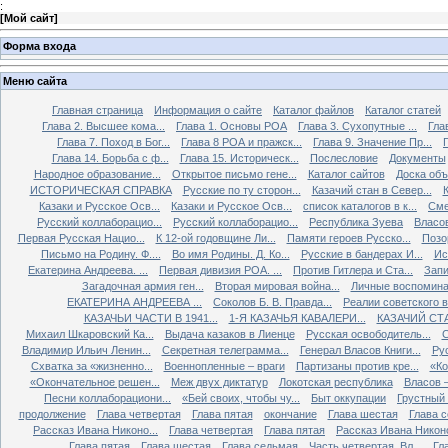
:
[
Мой сайт
]
Форма входа
Меню сайта
Главная страница
Информация о сайте
Каталог файлов
Каталог статей
Глава 2. Высшее кома...
Глава 1. Основы РОА
Глава 3. Сухопутные ...
Гла
Глава 7. Поход в Бог...
Глава 8 РОА и пражск...
Глава 9. Значение Пр...
Глава 14. Борьба с ф...
Глава 15. Историческ...
Послесловие
Документы
Народное образование...
Открытое письмо гене...
Каталог сайтов
Доска об
ИСТОРИЧЕСКАЯ СПРАВКА
Русские по ту сторон...
Казачий стан в Север...
К
Казаки и Русское Осв...
Казаки и Русское Осв...
список каталогов в к...
Сме
Русский коллаборацио...
Русский коллаборацио...
Республика Зуева
Власов
Первая Русская Нацио...
К 12-ой годовщине Ли...
Памяти героев Русско...
Позо
Письмо на Родину. Ф....
Во имя Родины. Д. Ко...
Русские в бандерах И...
Ис
Екатерина Андреева. ...
Первая дивизия РОА. ...
Против Гитлера и Ста...
Запи
Загадочная армия ген...
Вторая мировая война...
Личные воспоминан
ЕКАТЕРИНА АНДРЕЕВА ...
Соколов Б. В. Правда...
Реалии советского вр
КАЗАЧЬИ ЧАСТИ В 1941...
1-Я КАЗАЧЬЯ КАВАЛЕРИ...
КАЗАЧИЙ СТА
Михаил Шкаровский Ка...
Выдача казаков в Лиенце
Русская освободитель...
С
Владимир Ильич Ленин...
Секретная телеграмма...
Генерал Власов Книги...
Рус
Схватка за «жизненно...
Военнопленные – враги
Партизаны против кре...
«Ко
«Окончательное решен...
Меж двух диктатур
Локотская республика
Власов –
Песни коллаборациони...
«Бей своих, чтобы чу...
Быт оккупации
Грустный 
продолжение
Глава четвертая
Глава пятая
окончание
Глава шестая
Глава 
Рассказ Ивана Никоно...
Глава четвертая
Глава пятая
Рассказ Ивана Никоно
Глава пятая
Глава шестая
Глава седьмая
Часть четвертая. Вл...
Гл