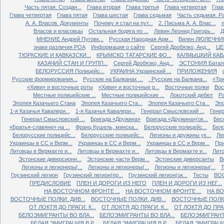
Часть пятая. Создан...
Глава вторая
Глава третья
Глава четвертая
Глав
Глава четвертая
Глава пятая
Глава шестая
Глава седьмая
Часть седьмая. Ра
А. А. Власов. Документы
Почему я стал на пут...
2. Письма А. А. Влас...
Власов и власовцы
Остальная бодяга по ...
Левин Леонид Григорь...
Д
МНЕНИЕ Андрей Пуговк...
Русская Народная Арм...
Вилен ЛЮЛЕЧНИК 
знаки различия РОА
Информация о сайте
Сергей Дробязко, Анд...
ЦЕ
ТЮРКСКИЕ И КАВКАЗСКИ...
КРЫМСКО ТАТАРСКИЕ ФО...
КАЛМЫЦКИЙ КАВА
КАЗАЧИЙ СТАН И ГРУПП...
Сергей Дробязко, Анд...
ЭСТОНИЯ Баталь
БЕЛОРУССИЯ Полицейс...
УКРАИНА Украинский ...
ПРИЛОЖЕНИЯ
Русские формирования...
Русские на Балканах ...
. Русские на Балкана...
«Три
«Хиви» и восточные роты
«Хиви» и восточные р...
Восточные полки
Вос
Местные полицейские ...
Местные полицейские ...
Локотский дебют
Ра
Эпопея Казачьего Стана
Эпопея Казачьего Ста...
Эпопея Казачьего Ста...
Эпо
1-я Казачья Кавалери...
1-я Казачья Кавалери...
Генерал Смысловский ...
Генер
Генерал Смысловский ...
Бригада «Дружина»
Бригада «Дружина»(ок...
Бес
«Братья-славяне» на ...
Франц Кушель, минска...
Белорусские полицейс...
Бело
Белорусские полицейс...
Белорусские полицейс...
Легионы и дружины ук...
Ле
Украинцы в СС и Верм...
Украинцы в СС и Верм...
Украинцы в СС и Верм...
При
Литовцы в Вермахте и...
Литовцы в Вермахте и...
Литовцы в Вермахте и...
Лито
Эстонские диверсионн...
Эстонские части Верм...
Эстонские диверсанты
В
Легионы и легионеры(...
Легионы и легионеры(...
Легионы и легионеры(...
Т
Грузинский легион
Грузинский легион(пр...
Грузинский легион(ок...
Тесты
ВО
ПРЕДИСЛОВИЕ
ПЛЕН И ДОРОГИ ИЗ НЕГО
ПЛЕН И ДОРОГИ ИЗ НЕГ...
НА ВОСТОЧНОМ ФРОНТЕ ...
НА ВОСТОЧНОМ ФРОНТЕ ...
НА ВО
ВОСТОЧНЫЕ ПОЛКИ. ДИВ...
ВОСТОЧНЫЕ ПОЛКИ. ДИВ...
ВОСТОЧНЫЕ ПОЛКИ.
ОТ ЛОКТЯ ДО ПРАГИ. К...
ОТ ЛОКТЯ ДО ПРАГИ. К...
ОТ ЛОКТЯ ДО ПРАГИ
БЕЛОЭМИГРАНТЫ ВО ВЛА...
БЕЛОЭМИГРАНТЫ ВО ВЛА...
БЕЛОЭМИГРАНТЫ
БЕЛАЯ ЭМИГРАЦИЯ В Р...
БЕЛАЯ ЭМИГРАЦИЯ В Р...
БЕЛАЯ ЭМИГРАЦИЯ 