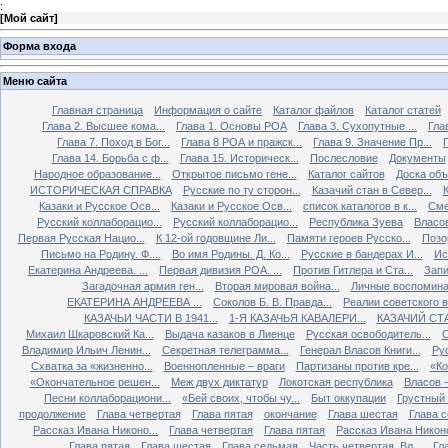
:
[
Мой сайт
]
Форма входа
Меню сайта
Главная страница
Информация о сайте
Каталог файлов
Каталог статей
Глава 2. Высшее кома...
Глава 1. Основы РОА
Глава 3. Сухопутные ...
Гла
Глава 7. Поход в Бог...
Глава 8 РОА и пражск...
Глава 9. Значение Пр...
Глава 14. Борьба с ф...
Глава 15. Историческ...
Послесловие
Документы
Народное образование...
Открытое письмо гене...
Каталог сайтов
Доска об
ИСТОРИЧЕСКАЯ СПРАВКА
Русские по ту сторон...
Казачий стан в Север...
К
Казаки и Русское Осв...
Казаки и Русское Осв...
список каталогов в к...
Сме
Русский коллаборацио...
Русский коллаборацио...
Республика Зуева
Власов
Первая Русская Нацио...
К 12-ой годовщине Ли...
Памяти героев Русско...
Позо
Письмо на Родину. Ф....
Во имя Родины. Д. Ко...
Русские в бандерах И...
Ис
Екатерина Андреева. ...
Первая дивизия РОА. ...
Против Гитлера и Ста...
Запи
Загадочная армия ген...
Вторая мировая война...
Личные воспоминан
ЕКАТЕРИНА АНДРЕЕВА ...
Соколов Б. В. Правда...
Реалии советского вр
КАЗАЧЬИ ЧАСТИ В 1941...
1-Я КАЗАЧЬЯ КАВАЛЕРИ...
КАЗАЧИЙ СТА
Михаил Шкаровский Ка...
Выдача казаков в Лиенце
Русская освободитель...
С
Владимир Ильич Ленин...
Секретная телеграмма...
Генерал Власов Книги...
Рус
Схватка за «жизненно...
Военнопленные – враги
Партизаны против кре...
«Ко
«Окончательное решен...
Меж двух диктатур
Локотская республика
Власов –
Песни коллаборациони...
«Бей своих, чтобы чу...
Быт оккупации
Грустный 
продолжение
Глава четвертая
Глава пятая
окончание
Глава шестая
Глава 
Рассказ Ивана Никоно...
Глава четвертая
Глава пятая
Рассказ Ивана Никоно
Глава пятая
Глава шестая
Глава седьмая
Часть четвертая. Вл...
Гл