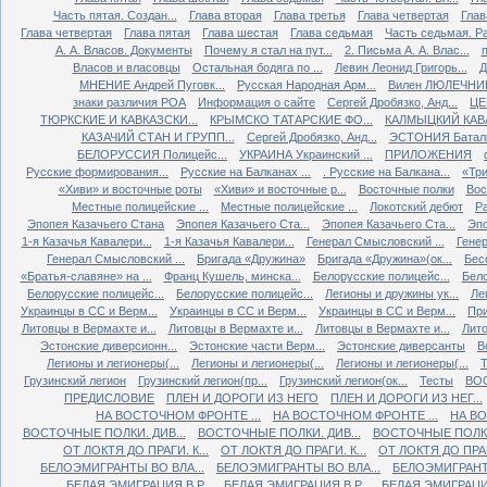
Часть пятая. Создан...
Глава вторая
Глава третья
Глава четвертая
Глав
Глава четвертая
Глава пятая
Глава шестая
Глава седьмая
Часть седьмая. Ра
А. А. Власов. Документы
Почему я стал на пут...
2. Письма А. А. Влас...
Власов и власовцы
Остальная бодяга по ...
Левин Леонид Григорь...
Д
МНЕНИЕ Андрей Пуговк...
Русская Народная Арм...
Вилен ЛЮЛЕЧНИК 
знаки различия РОА
Информация о сайте
Сергей Дробязко, Анд...
ЦЕ
ТЮРКСКИЕ И КАВКАЗСКИ...
КРЫМСКО ТАТАРСКИЕ ФО...
КАЛМЫЦКИЙ КАВА
КАЗАЧИЙ СТАН И ГРУПП...
Сергей Дробязко, Анд...
ЭСТОНИЯ Баталь
БЕЛОРУССИЯ Полицейс...
УКРАИНА Украинский ...
ПРИЛОЖЕНИЯ
Русские формирования...
Русские на Балканах ...
. Русские на Балкана...
«Три
«Хиви» и восточные роты
«Хиви» и восточные р...
Восточные полки
Вос
Местные полицейские ...
Местные полицейские ...
Локотский дебют
Ра
Эпопея Казачьего Стана
Эпопея Казачьего Ста...
Эпопея Казачьего Ста...
Эпо
1-я Казачья Кавалери...
1-я Казачья Кавалери...
Генерал Смысловский ...
Генер
Генерал Смысловский ...
Бригада «Дружина»
Бригада «Дружина»(ок...
Бес
«Братья-славяне» на ...
Франц Кушель, минска...
Белорусские полицейс...
Бело
Белорусские полицейс...
Белорусские полицейс...
Легионы и дружины ук...
Ле
Украинцы в СС и Верм...
Украинцы в СС и Верм...
Украинцы в СС и Верм...
При
Литовцы в Вермахте и...
Литовцы в Вермахте и...
Литовцы в Вермахте и...
Лито
Эстонские диверсионн...
Эстонские части Верм...
Эстонские диверсанты
В
Легионы и легионеры(...
Легионы и легионеры(...
Легионы и легионеры(...
Т
Грузинский легион
Грузинский легион(пр...
Грузинский легион(ок...
Тесты
ВО
ПРЕДИСЛОВИЕ
ПЛЕН И ДОРОГИ ИЗ НЕГО
ПЛЕН И ДОРОГИ ИЗ НЕГ...
НА ВОСТОЧНОМ ФРОНТЕ ...
НА ВОСТОЧНОМ ФРОНТЕ ...
НА ВО
ВОСТОЧНЫЕ ПОЛКИ. ДИВ...
ВОСТОЧНЫЕ ПОЛКИ. ДИВ...
ВОСТОЧНЫЕ ПОЛКИ.
ОТ ЛОКТЯ ДО ПРАГИ. К...
ОТ ЛОКТЯ ДО ПРАГИ. К...
ОТ ЛОКТЯ ДО ПРАГИ
БЕЛОЭМИГРАНТЫ ВО ВЛА...
БЕЛОЭМИГРАНТЫ ВО ВЛА...
БЕЛОЭМИГРАНТЫ
БЕЛАЯ ЭМИГРАЦИЯ В Р...
БЕЛАЯ ЭМИГРАЦИЯ В Р...
БЕЛАЯ ЭМИГРАЦИЯ 